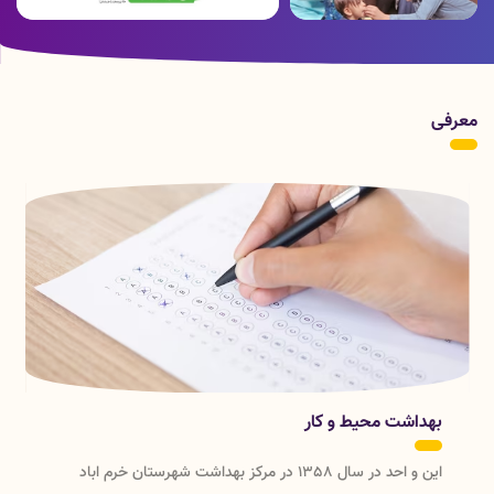
سید حسن نصرالله دبیرکل حزب الله لبنان به شهدای بزرگ وجاویدالاثر
خود پیوست
سرمایه های زندگی من
ایران جوان بمان
04 مرداد 1403
فعال بودن مرکز غربالگری نوزادان (نمونه گیری پاشنه پا ) ناصرخسرو
معرفی
04 مرداد 1403
۲۵ جولای (۴ مرداد ۱۴۰۳) به عنوان روز جهانی پیشگیری از غرق شدگی
راستای حفظ جان انسان ها در نظر گرفته شده است.
01 مرداد 1403
نکات تغذیه ای در پیشگیری از گرمازدگی/ مصرف میوه‌ها و سبزیجات را
در تابستان بیشتر کنید رییس گروه بهبود تغذیه جامعه معاونت بهداشت
دانشگاه علوم پزشکی لرستان گفت: رعایت یک سری نکات تغذیه ای مانند
10 تیر 1403
مصرف بیشتر میوه‌ها و سبزیجات در راستای پیشگیری از گرمازدگی و کم
فواید نان کامل
آبی بدن ضروری است.
28 اسفند 1402
لیست مراکز بهداشتی فعال تحت پوشش مرکز بهداشت شهرستان خرم
آباددر ایام تعطیلات نوروزی
21 اسفند 1402
بهداشت محیط و کار
توصیه هایی برای چهارشنبه سوری ایمن و شاد
01 اسفند 1402
این و احد در سال 1358 در مرکز بهداشت شهرستان خرم اباد
اطلاعیه استخدام بهورزدر خانه بهداشت تابعه شهرستانهای کوهدشت،