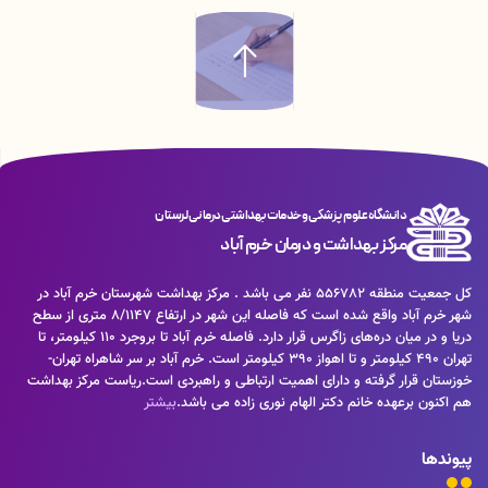
الشتر ونورآباد
17 بهمن 1402
اطلاعیه مرکز غربالگری نوزادان (نمونه گیری پاشنه پا )
10 بهمن 1402
«من مسئولم، برای پیشگیری از سرطان خودم، خانواده ام و جامعه ام»
دانشگاه علوم پزشکی و خدمات بهداشتی درمانی لرستان
مرکز بهداشت و درمان خرم آباد
کل جمعیت منطقه 556782 نفر می باشد . مرکز بهداشت شهرستان خرم آباد در
شهر خرم آباد واقع شده است که فاصله این شهر در ارتفاع ۸/۱۱۴۷ متری از سطح
دریا و در میان دره‌های زاگرس قرار دارد. فاصله خرم آباد تا بروجرد ۱۱۰ کیلومتر، تا
تهران ۴۹۰ کیلومتر و تا اهواز ۳۹۰ کیلومتر است. خرم آباد بر سر شاهراه تهران-
خوزستان قرار گرفته و دارای اهمیت ارتباطی و راهبردی است.ریاست مرکز بهداشت
هم اکنون برعهده خانم دکتر الهام نوری زاده می باشد.
بیشتر
پیوندها