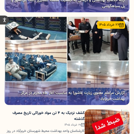
ارائه خدمات بهداشتی و درمانی به جمعیت منطقه عشایری زاغه، بیرانشهر و
پل سیاهگوشی
26 خرداد 1405
گزارش مراسم معنوی زیارت عاشورا به مناسبت آغاز ماه محرم در مرکز
بهداشت خرم‌آباد
کشف نزدیک به ۴ تن مواد خوراکی تاریخ مصرف
گذشته
20 خرداد 1405
کارشناسان واحد بهداشت محیط شهرستان خرم‌آباد در روز