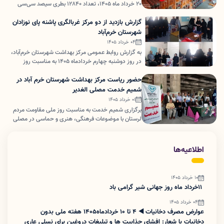
۲۰ خرداد ماه ۱۴۰۵، تعداد ۱۲۸۴۰ بطری سیصد سی‌سی
نوشابه را به علت سپری شدن تاریخ مصرف آن در میدان
خشکبار این شهر کشف و ضبط کردند.
گزارش بازدید از دو مرکز غربالگری پاشنه پای نوزادان
شهرستان خرم‌آباد
04 خرداد 1405
به گزارش روابط عمومی مرکز بهداشت شهرستان خرم‌آباد،
در روز دوشنبه چهارم خردادماه ۱۴۰۵ به مناسبت روز
جهانی تیروئید، سرکار خانم دکتر نوری‌ زاده رئیس مرکز
بهداشت شهرستان خرم‌آباد، به همراه مسئول واحد
حضور ریاست مرکز بهداشت شهرستان خرم آباد در
بیماری‌ها و کارشناسان برنامه غربالگری نوزادان، از دو مرکز
شمیم خدمت مصلی الغدیر
غربالگری پاشنه پای نوزادان بازدید کردند.
01 خرداد 1405
برگزاری شمیم خدمت به مناسبت روز ملی مقاومت مردم
لرستان با موضوعات فرهنگی، هنری و حماسی در مصلی
الغدیر با حضور فرماندار خرم آباد، رئیس مرکز بهداشت
شهرستان خرم‌آباد، مدیر کل ورزش و جوانان استان
اطلاعیه‌ها
10 خرداد 1405
۱۱خرداد ماه روز جهانی شیر گرامی باد
04 خرداد 1405
عوارض مصرف دخانیات ◀️ ۴ تا ۱۰ خردادماه۱۴۰۵ هفته ملی بدون
دخانیات با شعار: افشای جذابیت ‌ها و تبلیغات دروغین برای نسلی عاری