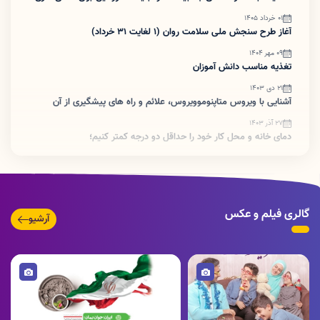
از دخانیات
01 خرداد 1405
آغاز طرح سنجش ملی سلامت روان (۱ لغایت ۳۱ خرداد)
09 مهر 1404
تغذیه مناسب دانش آموزان
21 دی 1403
آشنایی با ویروس متاپنوموویروس، علائم و راه های پیشگیری از آن
27 آذر 1403
دمای خانه و‌ محل کار خود را حداقل دو درجه کمتر کنیم؛
21 آذر 1403
حمایت از زوجین نابارور با ارائه خدمات حمایتی رایگان
17 آذر 1403
«روغن مناسب، غذای سالم، خانواده سالم»
گالری فیلم و عکس
آرشیو
15 آذر 1403
آدرس مراکز مشاوره بیماریهای رفتاری استان لرستان
تصویر
تصویر
24 مهر 1403
کارشناس برنامه جوانی جمعیت مرکز بهداشت شهرستان خرم‌آباد با حضور
در ادارات شهرستان خرم‌آباد کلاس آموزشی فرزندآوری را برگزار می‌نماید
07 مهر 1403