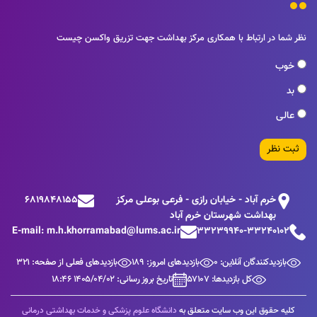
نظر شما در ارتباط با همکاری مرکز بهداشت جهت تزریق واکسن چیست
خوب
بد
عالی
ثبت نظر
خرم آباد - خیابان رازی - فرعی بوعلی مرکز
6819848155
بهداشت شهرستان خرم آباد
E-mail: m.h.khorramabad@lums.ac.ir
33239940-33240102
بازدیدکنندگان آنلاین: 0
بازدیدهای امروز: 189
بازدیدهای فعلی از صفحه: 321
کل بازدیدها: 57107
تاریخ بروز رسانی: 1405/04/02 18:46
کلیه حقوق این وب سایت متعلق به
دانشگاه علوم پزشکی و خدمات بهداشتی درمانی