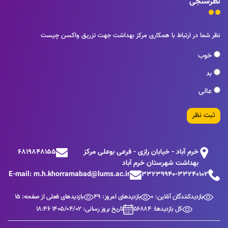
نظرسنجی
نظر شما در ارتباط با همکاری مرکز بهداشت جهت تزریق واکسن چیست
خوب
بد
عالی
ثبت نظر
خرم آباد - خیابان رازی - فرعی بوعلی مرکز
6819848155
بهداشت شهرستان خرم آباد
E-mail: m.h.khorramabad@lums.ac.ir
33239940-33240102
بازدیدکنندگان آنلاین: 0
بازدیدهای امروز: 49
بازدیدهای فعلی از صفحه: 15
کل بازدیدها: 56884
تاریخ بروز رسانی: 1405/04/02 18:46